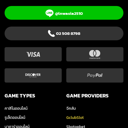
ด้วยการทำความเข้าใจกลไกและกฎของเกม “Gates of Olympus” เป็นเกม
สล็อตบนตารางขนาด 6×5 ซึ่งมอบโอกาสมากมายให้ผู้เล่นค้นพบขุมทรัพย์ใน
@lnwasia2510
ตำนาน มันเป็นไปตามกลไกการจ่ายคลัสเตอร์ยอดนิยม ซึ่งการชนะจะเกิดขึ้น
โดยการสร้างกลุ่มของสัญลักษณ์ที่ตรงกันในแนวนอนหรือแนวตั้ง ตามที่ระบุ
ไว้ในการทดสอบของ gates of olympus กลไกนี้เพิ่มจุดพลิกผันที่น่าตื่นเต้น
02 508 8798
ให้กับการเล่นเกมสล็อตแบบดั้งเดิม ทำให้ผู้เล่นมีส่วนร่วมและกระตือรือร้นที่จะ
เล่นมากขึ้น เพื่อเริ่มภารกิจนี้ ผู้เล่นจะต้องตั้งค่าเดิมพันที่ต้องการและกดปุ่ม
หมุน gates of olympus นำเสนอฟีเจอร์เล่นอัตโนมัติสำหรับผู้ที่ชื่นชอบการ
เล่นแบบไม่ต้องลงมือเอง กลุ่มที่ชนะจะหายไป ทำให้สัญลักษณ์ใหม่เรียงซ้อน
เข้าที่ และอาจนำไปสู่การชนะติดต่อกันในการหมุนครั้งเดียว ทีมงานของเราค้น
พบผ่านการใช้ผลิตภัณฑ์นี้ว่าฟีเจอร์วงล้อแบบเรียงซ้อนนี้สามารถให้รางวัลได้
อย่างเหลือเชื่อ สัญลักษณ์และการจ่ายเงิน สล็อต gates […]
GAME TYPES
GAME PROVIDERS
คาสิโนออนไลน์
จีคลับ
รูเล็ตออนไลน์
GclubSlot
บาคาร่าออนไลน์
Sbotopbet