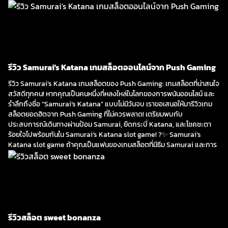
ဘ်ဆိုဒ်ရှိ ဒေတာဘေ့စ်နှင့် မတူသော အချက်အလက်များဖြစ်သည့် ပထမ
နှင့် နောက်ဆုံးအမည်၊ တယ်လီဖုန်း နံပါတ်၊ အကောင့်နံပါတ်၊ IP လိပ်စာတို့
ကဲ့သို့ အချက်အလက်များ ရှိရပါမည်။ လည်ပတ်ငွေပမာဏကို ဘယ်လို
တွက်မလဲ။ ဘောနပ်စ် x ပမာဏ […]
รีวิว Samurai's Katana เกมสล็อตออนไลน์จาก Push Gaming
รีวิว Samurai’s Katana เกมสล็อตของ Push Gaming: เกมสล็อตที่น่าสนใจ
สวัสดีทุกคน! หากคุณเป็นคนหนึ่งที่หลงใหล่ในโลกของการพนันออนไลน์ และ
รำลึกถึงชื่อ “Samurai’s Katana” แบบไม่มีวันจบ เราขอเสนอให้มารีวิวเกม
สล็อตยอดฮิตจาก Push Gaming ที่ไม่ควรพลาด! เตรียมพบกับ
ประสบการณ์เดินทางผ่านป้อม Samurai, ยืดกระบี่ Katana, และโชคชะตา
ร้อยใจไปพร้อมกันใน Samurai’s Katana slot game! ?✨ Samurai’s
Katana slot game ถ้าคุณเป็นแฟนของเกมสล็อตที่มีธีม Samurai และการ
ผจญภัยในโลกของว่าด้วย Samurais, Samurai’s Katana slot game จะไม่
ทำให้คุณผิดหวัง! เกมชิ้นนี้ถูกพัฒนาโดย Push Gaming และมาพร้อมกราฟิก
ที่สวยงาม Samurai’s Katana เป็นเกมสล็อต 5×3 ที่เต็มไปด้วย symobls ที่
ให้อาร์ตๆใบหน้าของผู้รบ Samurai. เจ้า Slot Machine […]
รีวิวสล็อต sweet bonanza