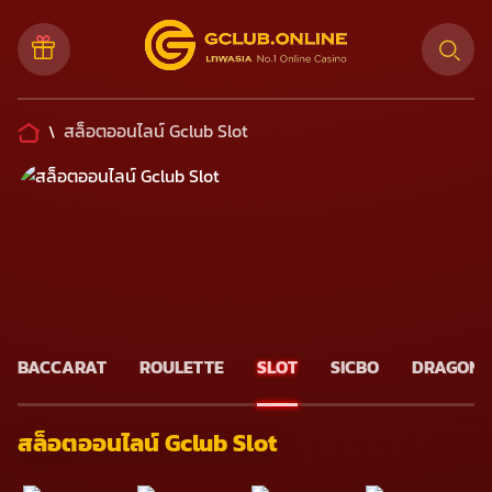
สล็อตออนไลน์ Gclub Slot
\
BACCARAT
ROULETTE
SLOT
SICBO
DRAGON-
สล็อตออนไลน์ Gclub Slot