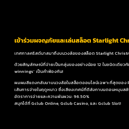
เข้าร่วมผจญภัยและเล่นสล็อต Starlight Chri
เทศกาลคริสต์มาสมาถึงบนวงล้อของสล็อต Starlight Chris
ด้วยสัญลักษณ์ที่จ่ายเป็นกลุ่มของอย่างน้อย 12 ในชนิดเดียว
winnings’ เป็นคำพ้องกัน!
ผมผมสีแดงกลับมาบนวงล้อในสล็อตออนไลน์เฉพาะที่สุดของ Prag
เส้นการจ่ายในฤดูหนาว ซึ่งเสียงเทศน์ที่ตีลังกาบนตอนหมุนสลั
อัตราการจ่ายและความผันผวน: 96.50%
สนุกได้ที่ Gclub Online, Gclub Casino, และ Gclub Slot!