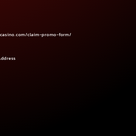
lub-casino.com/claim-promo-form/
 Address