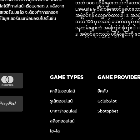
ဘတ် ၁၀၀ ပရိုမိုးရှင်းဘယ်လိုတောင
บนัสได้ที่ทางไลน์ หรือแชทสด 3. หลังจาก
LnwAsia မှ ဂိမ်းဝန်ဆောင်မှုပေးသေ
ยูสเซอร์เนมแล้ว จะต้องทำการกรอก
အဖွဲ့ဝင်ရန် လျှောက်ထားပါ။ 2. အခမ
้ยูสเซอร์เนมเพื่อขอรับโปรโมชั่น
ဘတ် 100 မှ တဆင့် ဖောက်သည် ဝန်
.gclub-casino.com/claim-
ဝန်ထမ်းများထံ အကြောင်းကြားပါ။
4. สมาชิกจะได้รับโบนัสหลังจาก
3. အဖွဲ့ဝင်များသည် ပရိုမိုးရှင်းကို တ
ขอรับโบนัส (กรณีมีข้อมูลไม่ซ้ำกับ
အတွက် ဖောင်ဖြည့်ရပါမည်။
เว็บไซต์เท่านั้น) 5. สมาชิกที่ขอรับ
https://www.gclub-casino.com/
มีข้อมูลไม่ซ้ำกับฐานข้อมูลที่ทาง
promo-form/ 4. အခမဲ့ဆုကြေးငွေကိ
เช่น ชื่อ-นามสกุล, เบอร์โทรศัพท์,
သော အသင်းဝင်များသည် ဝက်ဘ်ဆို
, IP Address วิธีคำนวณยอดเทิร์น
ဘေ့စ်နှင့် မတူသော အချက်အလက်မ
าก + โบนัส) x จำนวนเท่า = ยอดเทิร์น
ပထမနှင့် နောက်ဆုံးအမည်၊ တယ်လီဖု
ย่างการคำนวณยอดเดิมพันสะสม เมื่อ
GAME TYPES
GAME PROVIDE
အကောင့်နံပါတ်၊ IP လိပ်စာတို့ကဲ့သို့
น 100 บาท และรับโบนัส 20% (100 +
အချက်အလက်များ ရှိရပါမည်။ လည
 […]
ပမာဏကို ဘယ်လိုတွက်မလဲ။ ဘောနပ
คาสิโนออนไลน์
จีคลับ
ပမာဏ […]
รูเล็ตออนไลน์
GclubSlot
บาคาร่าออนไลน์
Sbotopbet
สล็อตออนไลน์
ไฮ-โล