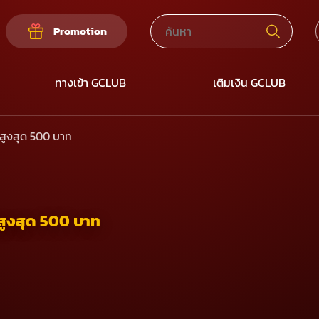
Promotion
ทางเข้า GCLUB
เติมเงิน GCLUB
สสูงสุด 500 บาท
สสูงสุด 500 บาท