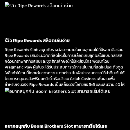
Carousel ช่วยให้สามารถเลือกเดิมพันได้ในราคาขั้นต่ำ 0.20 ต่อการหมุนหนึ่ง
ครั้ง RTP และประสบการณ์การเล่นเกมของ Carousel สล็อต สำหรับผู้เล่นที่
พร้อมที่จะเผชิญ กับความท้าทาย slot machine สามารถใช้ประโยชน์ จาก
การการดูข้อเสนอ slot machine ที่ยอดเยี่ยม ที่เต็มไปด้วยเกมแห่งทักษะ
ควบคู่ไปกับรางวัลใหญ่ ธีมที่นำมาใช้นั้นแตกต่างจาก […]
รีวิว Ripe Rewards สล็อตเล่นง่าย
Ripe Rewards Slot: สนุกกับรางวัลมากมายในเกมลูกผลไม้ที่มีรสชาติอร่อย
Ripe Rewards เสนอแนวคิดที่สดใหม่ในการสล็อตเกมลูกผลไม้แบบคลาสสิ
กด้วยกราฟิกที่ทันสมัยและชุดสัญลักษณ์ที่ไม่เหมือนใคร พัฒนาโดย
Pragmatic Play ผู้เล่นจะได้รับประสบการณ์การเล่นเกมที่สดใหม่และดึงดูด
ใจซึ่งทำให้เกมนี้โดดเด่นจากความแตกต่าง สัมผัสประสบการณ์ที่น่าตื่นเต้นได้
โดยการหมุนวงล้อฟรีบนหน้านี้ หรือเข้าชม Gclub Casinos เพื่อเล่นเพื่อ
สำหรับเงินจริง Ripe Rewards เป็นสล็อตวิดีโอที่มีล้อ 5×5 และเส้นจ่าย 40 ให้
เลือก เป็นเกมที่มีความไม่สมดุลสูงและมีเงินรางวัลสูงสุด 10,000 เท่า มี RTP
สูงสุดถึง 96.02% ผู้เล่นสามารถคาดหวังการเล่นเกมที่มีรางวัลได้
คุณลักษณะที่น่าตื่นเต้นประกอบด้วย รูปภาพรวมของสัญลักษณ์สุ่ม, ซีดี
เตอร์, และการหมุนฟรีที่มีค่าตัวคูณที่เพิ่มขึ้นสำหรับสัญลักษณ์ที่มีค่าตัวคูณ
ลองเล่นสล็อต Ripe Rewards ออนไลน์ฟรีในโหมดตัวอย่างบน Gclub.online
โดยไม่ต้องดาวน์โหลดหรือลงทะเบียน
อยากสนุกกับ Boom Brothers Slot สามารถเริ่มได้เลย