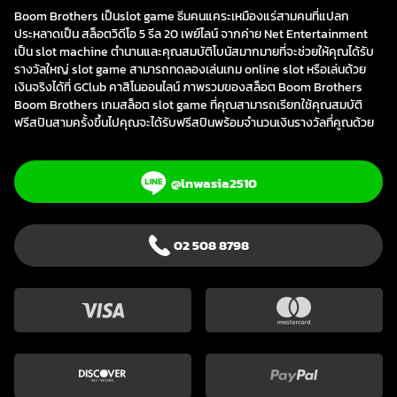
Boom Brothers เป็นslot game ธีมคนแคระเหมืองแร่สามคนที่แปลก
ประหลาดเป็น สล็อตวิดีโอ 5 รีล 20 เพย์ไลน์ จากค่าย Net Entertainment
เป็น slot machine ตำนานและคุณสมบัติโบนัสมากมายที่จะช่วยให้คุณได้รับ
รางวัลใหญ่ slot game สามารถทดลองเล่นเกม online slot หรือเล่นด้วย
เงินจริงได้ที่ GClub คาสิโนออนไลน์ ภาพรวมของสล็อต Boom Brothers
Boom Brothers เกมสล็อต slot game ที่คุณสามารถเรียกใช้คุณสมบัติ
ฟรีสปินสามครั้งขึ้นไปคุณจะได้รับฟรีสปินพร้อมจำนวนเงินรางวัลที่คูณด้วย
สาม มีคุณสมบัติโอกาสที่สองที่ถูกตั้งค่าให้ปิดโดยการสุ่ม และคุณยังสามารถ
ใช้สัญลักษณ์เสริมหรือสัญลักษณ์วางระเบิดเพื่อทดแทนได้ ความหมายของ
เส้นและวงล้อ ไฮไลท์ของ Boom Brothers คือการวางสัญลักษณ์ Railtrack
@lnwasia2510
สามสัญลักษณ์ไว้บนเพย์ไลน์ที่ใช้งานอยู่และคุณจะพบว่าตัวเองถูกส่งเข้าสู่
slot game โบนัสแสนสนุกนี้ ในขั้นตอนแรกงานของคุณคือช่วยคนแคระในรถ
เข็นกลิ้งไปตามวงล้อโดยวางรางให้เขาข้ามวงล้อ slot machine ในขั้นตอนที่
02 508 8798
สองคุณจะเห็นพี่ชายคนแคระทั้งสามบนเส้นทางที่แตกต่างกันสามเส้นทางลง
จอดบนรูปโลหะมีค่าแล้วคนแคระของคุณจะเคลื่อนที่ผ่านหน้าจอเพื่อคว้า
รางวัล online slot ที่เป็นของคุณ Boom Brothers […]