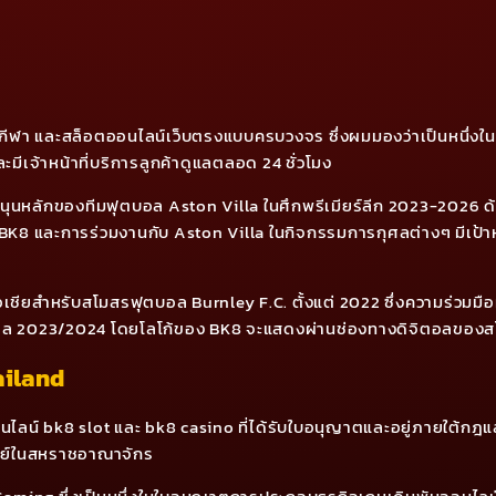
ันกีฬา และสล็อตออนไลน์เว็บตรงแบบครบวงจร ซึ่งผมมองว่าเป็นหนึ่งในแ
มีเจ้าหน้าที่บริการลูกค้าดูแลตลอด 24 ชั่วโมง
สนับสนุนหลักของทีมฟุตบอล Aston Villa ในศึกพรีเมียร์ลีก 2023-2026 
ง BK8 และการร่วมงานกับ Aston Villa ในกิจกรรมการกุศลต่างๆ มีเป
นเอเชียสำหรับสโมสรฟุตบอล Burnley F.C. ตั้งแต่ 2022 ซึ่งความร่วมม
าล 2023/2024 โดยโลโก้ของ BK8 จะแสดงผ่านช่องทางดิจิตอลของสโมสร
ailand
นไลน์ bk8 slot และ bk8 casino ที่ได้รับใบอนุญาตและอยู่ภายใต้ก
ชย์ในสหราชอาณาจักร