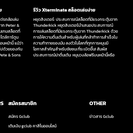
ย
รีวิว Xterminate สล็อตเล่นง่าย
่รถล้อเล่น
หยุดสิงเตอร์: ประสบการณ์สล็อตที่มีแรงกระตุ้นจาก
าก Peter &
Thunderkick หยุดสิงเตอร์นำเสนอประสบการณ์
นเกมสล็อตที่
การเล่นสล็อตที่มีแรงกระตุ้นจาก Thunderkick ด้วย
ไตล์การ์ตูน
การให้ความตื่นเต้นสำหรับผู้เล่นที่กล้าท้าการสำเร็จใน
นหน้านี้ แม้ว่า
ความท้าทายของมัน ลงตัวในโลกที่ทุกการหมุนมี
มไปด้วยของกัน
โอกาสสำคัญสำหรับชัยชนะที่ระเบิดขึ้น! สัมผัส
 Pete & Sons
ประสบการณ์น่าตื่นเต้น: หมุนวงล้อฟรีบนหน้านี้หรือ
ก คุณคงเคย
เข้าชม Gclub Casinos เพื่อเล่นเพื่อเงินจริง ด้วยธีม
 ไนท์คริม จาก
ไซเบอร์ปังของมัน หยุดสิงเตอร์มีเค้าโครงสล็อตหก
 สล็อตออนไลน์
วง ที่นักรบต่อสู้กับไซบอร์ก แต่ละตัวละครมีความ
นอย่างกล้า
สามารถในการมอบรางวัลที่สำคัญและโอกาสในการ
าถึงเกมออนไลน์
ชนะแจ็คพอตสูงสุดได้ถึง 25,000 เท่า กลไกการเล่น
สล็อตที่ให้พลัง
ที่น่าตื่นเต้น: ในหยุดสิงเตอร์ การหยุดได้รับการ
หารส่วนใหญ่
ยอมรับในตำแหน่งใด ๆ โดยสัญลักษณ์ทำหน้าที่เหมือ
RS
สมัครสมาชิก
OTHER
ี่มอบส่วนผสม
นสแก็ตเตอร์ การเรียกใช้กลไกการล้มละลายทดแทน
ี่เน้นให้ได้
สัญลักษณ์ที่ชนะด้วยสัญลักษณ์ใหม่จากด้านบนของ
กทางผู้ถึงเท่
วงล้อ รวมถึงตัวคูณที่เพิ่มขึ้นเรื่อย ๆ กับการล้ม
สมัคร Gclub
ข่าวสาร Gclub
งหารหรอกครับ
ละลายที่ต่อเนื่อง ถูกปรับให้เหมาะสำหรับความ
เติมเงิน gclub คาสิโนออนไลน์
งเกมสล็อต
สนุกสนาน: แม้อัตราส่วนการคืนเงินจากหยุดสิงเตอร์
hine มีอัตรา
อาจดูต่ำที่ 94.12% แต่อย่าตกใจ ฟีเจอร์ Charged