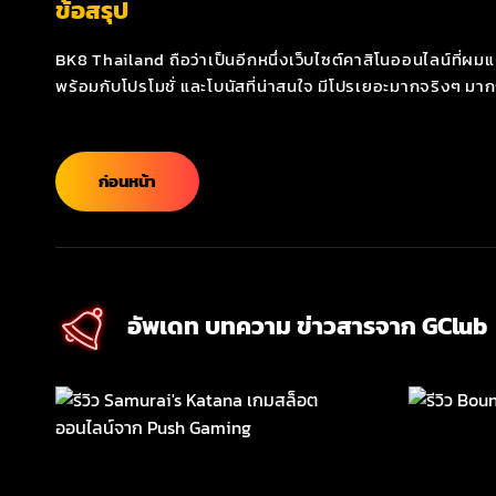
ข้อสรุป
BK8 Thailand ถือว่าเป็นอีกหนึ่งเว็บไซต์คาสิโนออนไลน์ที่ผ
พร้อมกับโปรโมชั่ และโบนัสที่น่าสนใจ มีโปรเยอะมากจริงๆ มาก
ก่อนหน้า
อัพเดท บทความ ข่าวสารจาก GClub