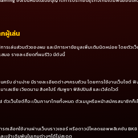
ing ซึ่งเป็นหนึ่งในใบอนุญาตการประกอบธุรกิจเกมเดิมพันออนไลน์ที่
ผู้เล่น
ณ์การเล่นส่วนตัวของผม และมีการหาข้อมูลเพิ่มเติมนิดหน่อย โดยตั
มอ รายละเอียดที่ผมรีวิว มีดังนี้
เจนครับ อ่านง่าย มีรายละเอียดต่างๆครบถ้วน โดยการใช้งานเว็บไซต์ 
เลเซีย เวียดนาม สิงคโปร์ กัมพูชา ฟิลิปปินส์ และเวิล์ดไวด์
nd ตัวเว็บไซต์ก็จะเป็นภาษาไทยทั้งหมด ตัวเมนูหรือหน้าสมัครสมาชิกก
รถเลือกใช้งานผ่านเว็บบราวเซอร์ หรือดาวน์โหลดแอพพลิเคชัน BK8 Thail
ะเข้าเดิมพันในเกมต่างๆได้ไม่สะดุด