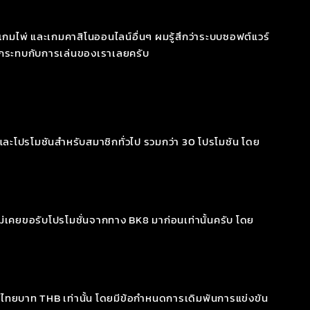
 เกมไพ่ และเกมคาสิโนออนไลน์อื่นๆ ผมรู้สึกว่าระบบซอฟต์แวร์
ไม่กระทบกับการเล่นของเราเลยครับ
 และโปรโมชันสำหรับสมาชิกทั่วไป รวมกว่า 30 โปรโมชัน โดย
่เคยขอรับโปรโมชั่นจากทาง BK8 มาก่อนเท่านั้นครับ โดย
งินไทยบาท THB เท่านั้น โดยมีข้อกำหนดการเดิมพันการแข่งขัน