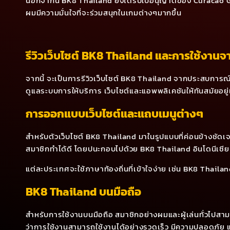
นอกจากนี้ BK8 Thailand ยังได้รับใบอนุญาตของ Curacao Gam
ผมมีความมั่นใจที่จะร่วมสนุกในเกมต่างๆมากขึ้น
รีวิวเว็บไซต์ BK8 Thailand และการใช้งานจาก
จากนี้ จะเป็นการรีวิวเว็บไซต์ BK8 Thailand จากประสบการ
ดูแลระบบการให้บริการ เว็บไซต์และแอพพลิเคชันให้ทันสมัยอยู่เส
การออกแบบเว็บไซต์และแถบเมนูต่างๆ
สำหรับตัวเว็บไซต์ BK8 Thailand มาในรูปแบบที่ค่อนข้างชัด
สมาชิกทำได้ดี โดยปนะกอบไปด้วย BK8 Thailand อินโดนีเซีย มา
แต่ละประเทศจะใช้ภาษาท้องถิ่นที่เข้าใจง่าย เช่น BK8 Thaila
BK8 Thailand บนมือถือ
สำหรับการใช้งานบนมือถือ สมาชิกอย่างผมและผู้เล่นทั่วไปสามา
ว่าการใช้งานสามารถใช้งานได้อย่างรวดเร็ว มีความปลอดภัย แล