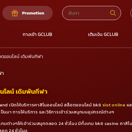
Promotion
ทางเข้า GCLUB
เติมเงิน GCLUB
อตออนไลน์ เดิมพันกีฬา
นไลน์ เดิมพันกีฬา
land เปิดให้บริการคาสิโนออนไลน์ สล็อตออนไลน์ bk8
slot online
และ
มเป็นมา การให้บริการ และวิธีการเข้าร่วมสนุกบนอุปกรณ์ต่างๆ
มต่างๆให้เข้าร่วมสนุกตลอด 24 ชั่วโมง มีทั้งเกม bk8 casino คาสิโ
อด 24 ชั่วโมง