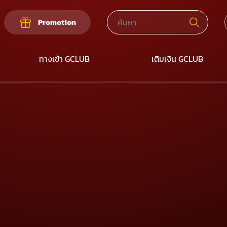
Promotion
ทางเข้า GCLUB
เติมเงิน GCLUB