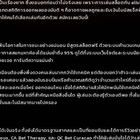
็นเรื่องยาก ซึ่งขอบอกก่อนว่าไม่จริงเลย เพราะการเล่นสล็อตกับ
alls
ากใครสังเกตสถิติการออกผลของมันดี ๆ ก็อาจทายผลถูกและรับเงินโบนัสแจ
ให้คนได้เลือกเล่นกันอีกด้วย สมัครเลยวันนี้
!
พิ่มโอกาสในการชนะอย่างแน่นอน มีสูตรสล็อตฟรี ด้วยระบบคำนวนเกมสล็
ีโอากาสสแกนหาห้องได้แม่นยำถึง
95%
ดูได้ทั้งระบบเว็บไซต์และระบบมือ
่เคยเจอ การันตีความแม่นยำ
ดูเหมือนต้องพึ่งพึ่งดวงคนเล่นมากกว่าใช้เทคนิค แต่ต้องบอกว่าถ้าจะเล่น
างรอบคอบ แล้วลองนับรอบปั่นหรือคำนวณสถิติดูว่าจำนวนเท่าไหร่ถึงจ
นัสจะออกเมื่อไหร่ ออกตอนไหน เมื่อได้สถิติมาแล้วให้นักพนันใช้เทคนิ
นะมากขึ้น แต่ที่สำคัญเหนือสิ่งอื่นใด ผู้เล่นจะต้องรู้ตัวเองดีพอ ทั้งใ
รโมชั่นและโบนัสมากมายไปครอง
ด้เงินจริง ทั้งยังได้มาตรฐานสากลและเป็นที่ยอมรับและได้การรีวิวอย
us, CA Bet Therapy,
และ
QC Bet Curacao
ทำให้ผู้เล่นมั่นใจได้ว่าเ