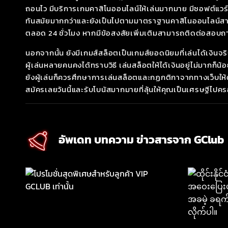
ถอนไว มีบริการเกมคาสิโนออนไลน์ให้เล่นมากมาย มีซอฟต์แวร์คา
ทันสมัยมากกว่าและยังเป็นไปตามมาตราฐานคาสิโนออนไลน์สาก
ตลอด
24
ชั่วโมง หากมีข้อสงสัยเพิ่มเติมสามารถติดต่อสอบถาม
นอกจากนั้น ยังมีเกมส์สล็อตเป็นเกมส์ยอดนิยมที่เล่นได้เงินจริง ไ
ผู้เล่นหลายคนคงได้ทราบวิธี เล่นสล็อตให้ได้เงินอยู่ไม่มากก็น้
ยังผู้เล่นก็ควรศึกษาการเล่นสล็อตและกฏกติกาจากทางเว็บให้ดีก
สมัครเลยวันนี้และรับโบนัสมากมายที่ลุ้นให้คุณเป็นเศรษฐีไป
อัพเดท บทความ ข่าวสารจาก GClub