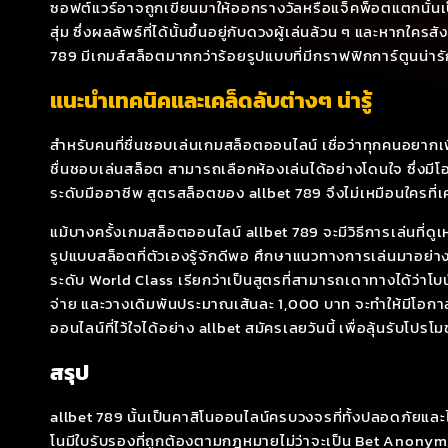
ซอฟต์แวร์อาจถูกเขียนมาให้ออกรางวัลหรือแจ็คพ็อตแตกนั้นเป
สุ่ม ซึ่งผลลัพธ์ที่ได้นั้นขึ้นอยู่กับดวงผู้เล่นล้วน ๆ และห
789
มีเกมส์สล็อตมากกว่าร้อยรูปแบบที่มีกราฟฟิกการ์ตูนน่ารัก
แนะนำเทคนิคและเคล็ดลับต่างๆ น่ารู้
สำหรับคนที่ชื่นชอบเล่นเกมสล็อตออนไลน์ เชื่อว่าทุกคนอยากเ
ชื่นชอบเล่นสล็อต สามารถเลือกห้องเล่นได้อย่างโดนใจ ซึ่งม
ระดับมืออาชีพ สูตรสล็อตของ
allbet 789
จึงไม่เหมือนใครที
แม้บางครั้งเกมสล็อตออนไลน์
allbet 789
จะมีวิธีการเล่นที่
รูปแบบสล็อตที่ตัวเองรู้จักดีพอ ศึกษาแนวทางการเล่นมาอย่
ระดับ
World Class
เรียกว่าเป็นสูตรที่สามารถเดาทางได้ว่าโบ
จ่าย และวางเดิมพันประมาณเส้นละ
1,000
บาท จะทำให้มีโอกาสช
ออนไลน์ที่ไว้ใจได้อย่าง
allbet
สมัครเลยวันนี้ เพื่อลุ้นรับโป
สรุป
allbet 789
นั้นเป็นคาสิโนออนไลน์ครบวงจรที่ทั้งปลอดภัยและไ
โนมีใบรับรองที่ถูกต้องตามกฎหมายไม่ว่าจะเป็น
Bet Anonymo